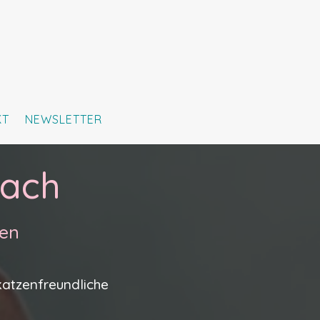
KT
NEWSLETTER
oach
ben
katzenfreundliche