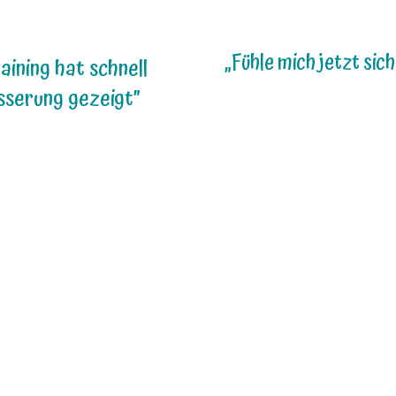
„Fühle mich jetzt sic
aining hat schnell
sserung gezeigt”
„
Ich war auf der Such
r hatten Probleme
nach einem neuen
t unserem
Spielkameraden für
uankömmling. Pettey
meinen Kater. Die vie
 hochgradig
Informationen aus d
ressiv den anderen
Internet und der
enüber. Da ich trotz
Literatur haben mich
ger Erfahrungen,
verwirrt, so dass ich e
los überfordert war
Beratungsgespräch m
 der Situation, hab ich
Christina Wolf geführ