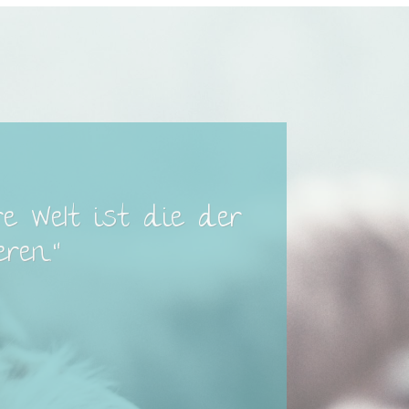
e Welt ist die der
ren.“