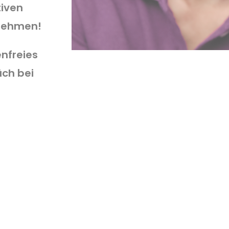
tiven
 nehmen!
enfreies
äch bei