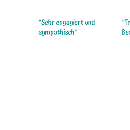
“Sehr engagiert und
“Tr
sympathisch”
Be
„Frau Wolf hat mich sehr
„Wi
kompetent beraten. Ihre
mi
Tipps und Ratschläge
Ne
haben meinen Miezen
war
und mir wirklich
agg
geholfen. Sie ist sehr
geg
engagiert und mir
lan
persönlich sehr
maß
sympatisch.“
mit