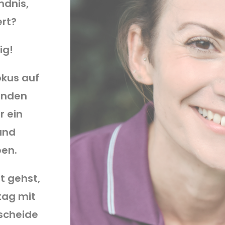
ndnis,
ert?
ig!
okus auf
inden
r ein
und
en.
t gehst,
ltag mit
tscheide