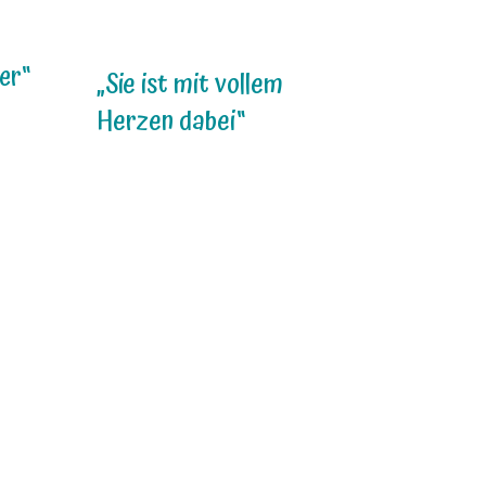
her“
„Sie ist mit vollem
Herzen dabei“
e
len
em
in
it
t